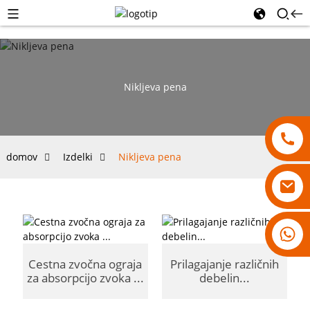
Nikljeva pena
domov
Izdelki
Nikljeva pena
18007928831
Cestna zvočna ograja
Prilagajanje različnih
za absorpcijo zvoka ...
debelin...