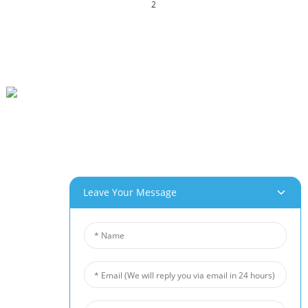
2
Industrijski Park Beihai, Changhong Rd 280#, Mesto Jiujiang, Jiangxi Kitajska
0086-(0)792-8322312
Sales@chinabeihai.net
O Nas
Leave Your Message
Ogled Tovarne
Storitev Za Stranke
Projektni In Aplikacijski Potenciali
Naši Izdelki
Aluminijasta Pena
Bakrena Pena