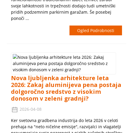
svoje lahkotnosti in trpežnosti dodajo tudi umetniški
pridih podzemnim parkirnim garažam. Še posebej
ponoči ...
Ogled Podrobnosti
Nova ljubljenka arhitekture leta
2026: Zakaj aluminijeva pena postaja
dolgoročno sredstvo z visokim
donosom v zeleni gradnji?
2026-04-08
Ker svetovna gradbena industrija do leta 2026 v celoti
prehaja na "neto ničelne emisije", razvijalci in vlagatelji
preusmerjajo svojo pozornost z nizkih začetnih stroškov