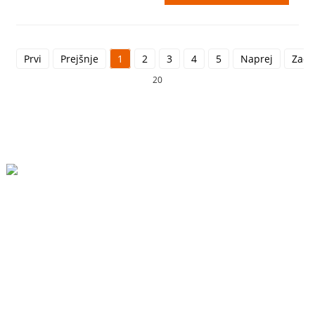
Prvi
Prejšnje
1
2
3
4
5
Naprej
Zadn
20
Industrijski Park Beihai, Changhong Rd 280#, Mesto Jiujiang, Jiangxi Kitajska
0086-(0)792-8322312
Sales@chinabeihai.net
O Nas
Ogled Tovarne
Storitve Za Stranke
Projektni In Aplikacijski Potenciali