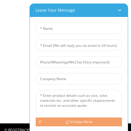
Naši Izdelki
Leave Your Message
Aluminijasta Pena
Bakrena Pena
Nikljeva Pena
Nikljeva Vlaknasta Filc
Titanov Filc
Podloga Iz Nerjavečega Jekla Iz Vlaken
Kovinska Sintrana Žična Mreža
Protihrupna Ograja
Keramični Penasti Filter
Novice
Novice Iz Industrije
Novice Podjetja
Primeri Strank
AI Helps Write
©
REGISTRACIJSKA ŠTEVILKA ICP V GUANGDONGU: 09049290-2
AVTORSKE