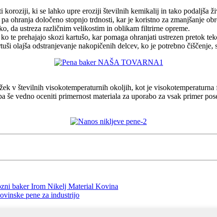
koroziji, ki se lahko upre eroziji številnih kemikalij in tako podaljša ž
ti pa ohranja določeno stopnjo trdnosti, kar je koristno za zmanjšanje o
o, da ustreza različnim velikostim in oblikam filtrirne opreme.
ko te prehajajo skozi kartušo, kar pomaga ohranjati ustrezen pretok tek
uši olajša odstranjevanje nakopičenih delcev, ko je potrebno čiščenje, s 
ožek v številnih visokotemperaturnih okoljih, kot je visokotemperaturna fi
ba še vedno oceniti primernost materiala za uporabo za vsak primer pose
ozni baker Irom Nikelj Material Kovina
ovinske pene za industrijo