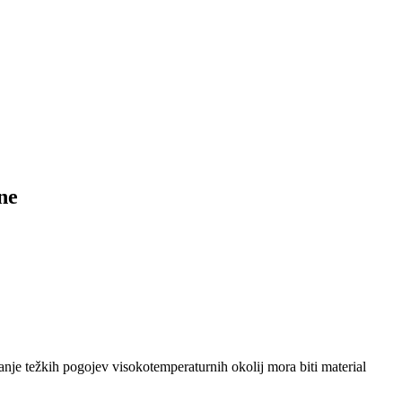
ne
vanje težkih pogojev visokotemperaturnih okolij mora biti material