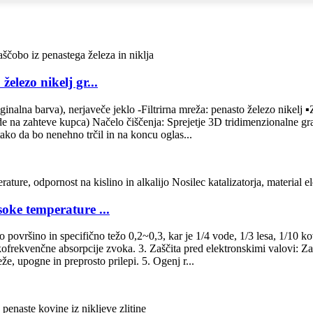
elezo nikelj gr...
ginalna barva), nerjaveče jeklo -Filtrirna mreža: penasto železo nikelj 
ede na zahteve kupca) Načelo čiščenja: Sprejetje 3D tridimenzionalne gra
ako da bo nenehno trčil in na koncu oglas...
oke temperature ...
 površino in specifično težo 0,2~0,3, kar je 1/4 vode, 1/3 lesa, 1/10 ko
kofrekvenčne absorpcije zvoka. 3. Zaščita pred elektronskimi valovi: Za
že, upogne in preprosto prilepi. 5. Ogenj r...