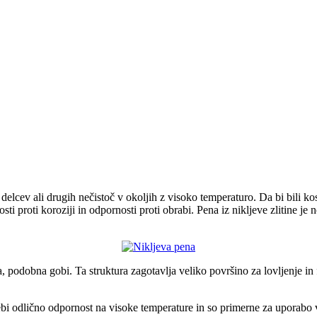
ih delcev ali drugih nečistoč v okoljih z visoko temperaturo. Da bi bili 
sti proti koroziji in odpornosti proti obrabi. Pena iz nikljeve zlitine je
lja, podobna gobi. Ta struktura zagotavlja veliko površino za lovljenje in 
bi odlično odpornost na visoke temperature in so primerne za uporabo v