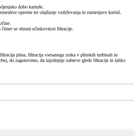
ivljenjsko dobo kartuše.
bremenitve opreme ter olajšanje vzdrževanja in zamenjave kartuš.
očine.
čimer se ohrani učinkovitost filtracije.
ltracija plina, filtracija vsesanega zraka v plinskih turbinah in
bej, da zagotovimo, da izpolnjuje zahteve glede filtracije in lahko