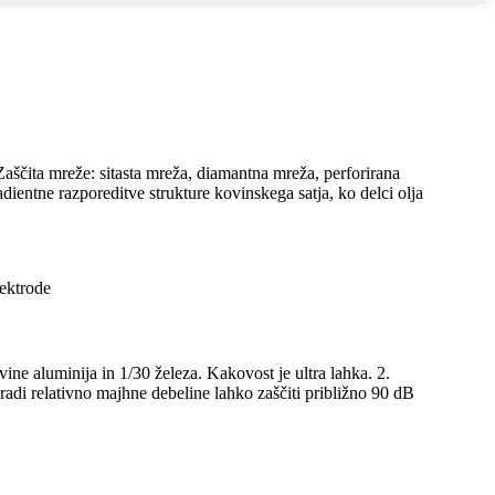
▪Zaščita mreže: sitasta mreža, diamantna mreža, perforirana
dientne razporeditve strukture kovinskega satja, ko delci olja
vine aluminija in 1/30 železa. Kakovost je ultra lahka. 2.
radi relativno majhne debeline lahko zaščiti približno 90 dB