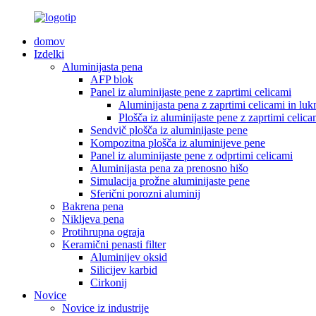
domov
Izdelki
Aluminijasta pena
AFP blok
Panel iz aluminijaste pene z zaprtimi celicami
Aluminijasta pena z zaprtimi celicami in luk
Plošča iz aluminijaste pene z zaprtimi celica
Sendvič plošča iz aluminijaste pene
Kompozitna plošča iz aluminijeve pene
Panel iz aluminijaste pene z odprtimi celicami
Aluminijasta pena za prenosno hišo
Simulacija prožne aluminijaste pene
Sferični porozni aluminij
Bakrena pena
Nikljeva pena
Protihrupna ograja
Keramični penasti filter
Aluminijev oksid
Silicijev karbid
Cirkonij
Novice
Novice iz industrije