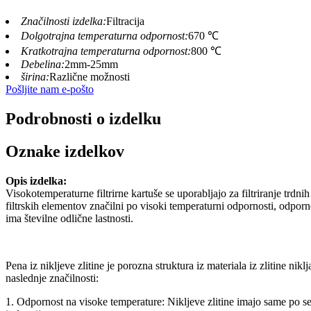
Značilnosti izdelka:
Filtracija
Dolgotrajna temperaturna odpornost:
670 ℃
Kratkotrajna temperaturna odpornost:
800 ℃
Debelina:
2mm-25mm
širina:
Različne možnosti
Pošljite nam e-pošto
Podrobnosti o izdelku
Oznake izdelkov
Opis izdelka:
Visokotemperaturne filtrirne kartuše se uporabljajo za filtriranje trdn
filtrskih elementov značilni po visoki temperaturni odpornosti, odporno
ima številne odlične lastnosti.
Pena iz nikljeve zlitine je porozna struktura iz materiala iz zlitine nik
naslednje značilnosti:
1. Odpornost na visoke temperature: Nikljeve zlitine imajo same po se