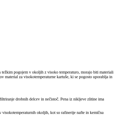
kos težkim pogojem v okoljih z visoko temperaturo, morajo biti materiali
 nov material za visokotemperaturne kartuše, ki se pogosto uporablja in
filtriranje drobnih delcev in nečistoč. Pena iz nikljeve zlitine ima
 visokotemperaturnih okoljih, kot so rafinerije nafte in kemična