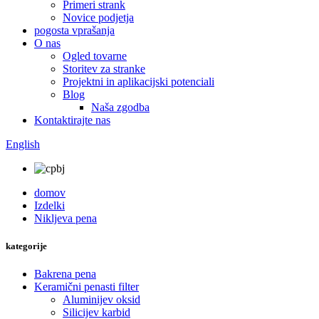
Primeri strank
Novice podjetja
pogosta vprašanja
O nas
Ogled tovarne
Storitev za stranke
Projektni in aplikacijski potenciali
Blog
Naša zgodba
Kontaktirajte nas
English
domov
Izdelki
Nikljeva pena
kategorije
Bakrena pena
Keramični penasti filter
Aluminijev oksid
Silicijev karbid