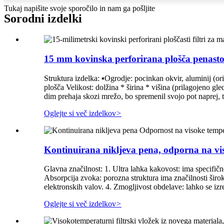
Tukaj napišite svoje sporočilo in nam ga pošljite
Sorodni izdelki
15 mm kovinska perforirana plošča penasto ž
Struktura izdelka: ▪Ogrodje: pocinkan okvir, aluminij (ori
plošča Velikost: dolžina * širina * višina (prilagojeno gl
dim prehaja skozi mrežo, bo spremenil svojo pot naprej, t
Oglejte si več izdelkov
>
Kontinuirana nikljeva pena, odporna na vis
Glavna značilnost: 1. Ultra lahka kakovost: ima specifično
Absorpcija zvoka: porozna struktura ima značilnosti širo
elektronskih valov. 4. Zmogljivost obdelave: lahko se izre
Oglejte si več izdelkov
>