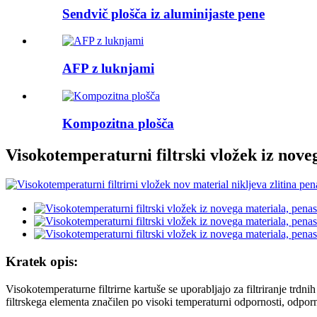
Sendvič plošča iz aluminijaste pene
AFP z luknjami
Kompozitna plošča
Visokotemperaturni filtrski vložek iz noveg
Kratek opis:
Visokotemperaturne filtrirne kartuše se uporabljajo za filtriranje trd
filtrskega elementa značilen po visoki temperaturni odpornosti, odporno