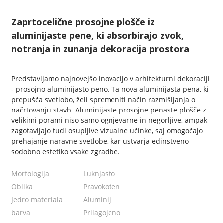
Zaprtocelične prosojne plošče iz
aluminijaste pene, ki absorbirajo zvok,
notranja in zunanja dekoracija prostora
Predstavljamo najnovejšo inovacijo v arhitekturni dekoraciji
- prosojno aluminijasto peno. Ta nova aluminijasta pena, ki
prepušča svetlobo, želi spremeniti način razmišljanja o
načrtovanju stavb. Aluminijaste prosojne penaste plošče z
velikimi porami niso samo ognjevarne in negorljive, ampak
zagotavljajo tudi osupljive vizualne učinke, saj omogočajo
prehajanje naravne svetlobe, kar ustvarja edinstveno
sodobno estetiko vsake zgradbe.
Morfologija
Luknjasto
Oblika
Pravokoten
Jedro materiala
Aluminij
barva
Prilagojeno