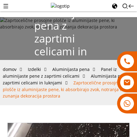
Aluminijasta
pena z
zaprtimi
celicami in
luknjami
domov
Izdelki
Aluminijasta pena
Panel iz
aluminijaste pene z zaprtimi celicami
Aluminijasta pena z
zaprtimi celicami in luknjami
Zaprtocelične prosojne
plošče iz aluminijaste pene, ki absorbirajo zvok, notranja in
zunanja dekoracija prostora
18007928831