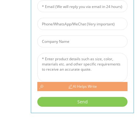
Sales@chinabeihai.net
O Nas
Ogled Tovarne
Storitev Za Stranke
Projektni In Aplikacijski Potenciali
Naši Izdelki
Aluminijasta Pena
Bakrena Pena
Nikljeva Pena
AI Helps Write
Protihrupna Ograja
Keramični Penasti Filter
Send
Novice
Novice Iz Industrije
Novice Podjetja
Primeri Strank