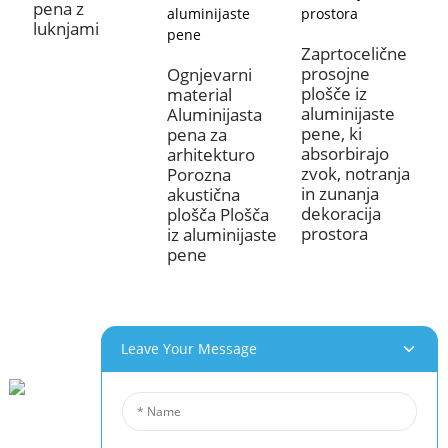
pena z
od umetne razsvetljave, kar pomaga zmanjšati porabo
luknjami
energije in skupne obratovalne stroške. Poleg tega je
Zaprtocelične
zaradi njegove dolgotrajne vzdržljivosti in odpornosti
prosojne
Ognjevarni
proti koroziji trajnostna možnost za dolgoročno
plošče iz
material
uporabo, kar zmanjša potrebo po pogostem
aluminijaste
Aluminijasta
vzdrževanju ali zamenjavi.
pene, ki
pena za
absorbirajo
arhitekturo
zvok, notranja
Porozna
in zunanja
akustična
dekoracija
plošča Plošča
prostora
iz aluminijaste
pene
Leave Your Message
Industrijski Park Beihai, Changhong Rd 280#, Mesto Jiujiang, Jiangxi Kitajska
0086-(0)792-8322312