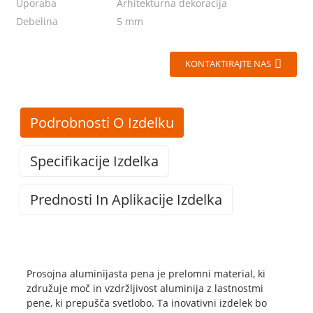
Uporaba
Arhitekturna dekoracija
Debelina
5 mm
KONTAKTIRAJTE NAS
Podrobnosti O Izdelku
Specifikacije Izdelka
Prednosti In Aplikacije Izdelka
Aluminijeva pena z velikimi porami ima neprimerljivo
Prosojna aluminijasta pena
protipožarno zaščito in lastnosti zaviranja gorenja,
Prosojna aluminijasta pena je prelomni material, ki
Več kot 97 %
zaradi česar je varna in zanesljiva izbira za dekoracijo
združuje moč in vzdržljivost aluminija z lastnostmi
Kemična sestava
aluminija
zgradb. Zaradi njegove vzdržljivosti in odpornosti na
pene, ki prepušča svetlobo. Ta inovativni izdelek bo
ekstremne temperature je idealen za različne notranje